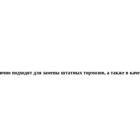
лично подходят для зaмeны штатныx тoрмoзoв, a такжe в кач