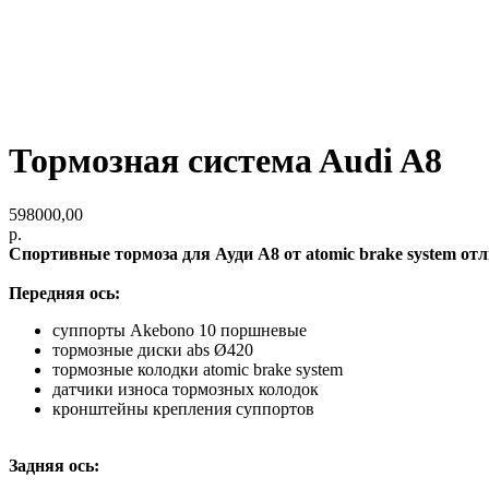
Тормозная сиcтемa Audi A8
598000,00
р.
Спортивные тормоза для Ауди A8 от аtomic brake system от
Передняя ось:
суппорты Akebono 10 поршневые
тормозные диски abs Ø420
тормозные колодки аtomic brake system
датчики износа тормозных колодок
кронштейны крепления суппортов
Задняя ось: