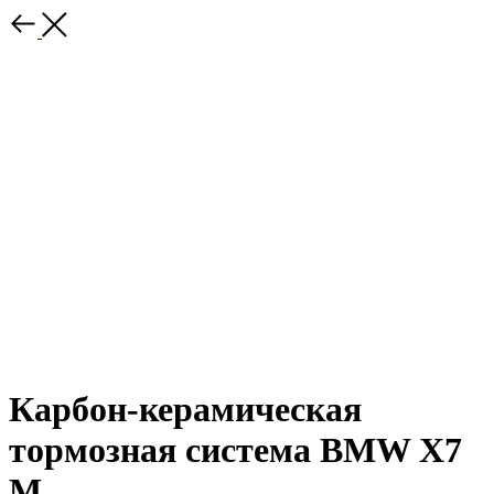
Карбон-керамическая
тормозная сиcтемa BMW X7
M