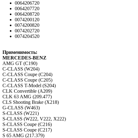
0064206720
0064207720
0064208720
0074200120
0074200820
0074202720
0074204520
Применимость:
MERCEDES-BENZ
AMG GT (C190)
C-CLASS (W204)
C-CLASS Coupe (C204)
C-CLASS Coupe (C205)
C-CLASS T-Model (S204)
CLK Convertible (A209)
CLK 63 AMG (209.477)
CLS Shooting Brake (X218)
G-CLASS (W463)
S-CLASS (W221)
S-CLASS (W222, V222, X222)
S-CLASS Coupe (C216)
S-CLASS Coupe (C217)
S 65 AMG (217.379)