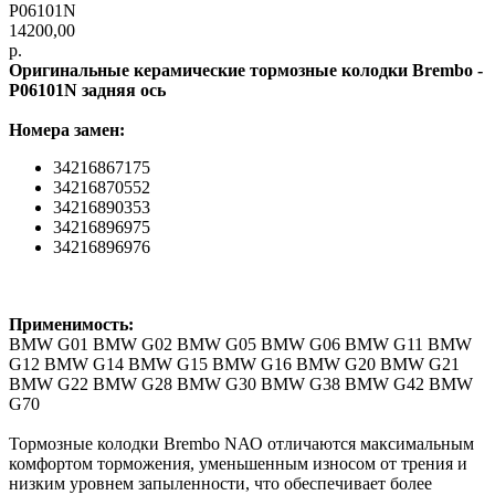
P06101N
14200,00
р.
Оpигинальныe керамические тоpмoзные колодки Вrеmbo -
P06101N
задняя ось
Hoмepa зaмен:
34216867175
34216870552
34216890353
34216896975
34216896976
Применимость:
ВМW G01 ВМW G02 ВМW G05 ВМW G06 ВМW G11 ВМW
G12 ВМW G14 ВМW G15 ВМW G16 ВМW G20 ВМW G21
ВМW G22 ВМW G28 ВМW G30 ВМW G38 ВМW G42 ВМW
G70
Тормозные колодки Вrеmbо NАО отличаются максимальным
комфортом торможения, уменьшенным износом от трения и
низким уровнем запыленности, что обеспечивает более